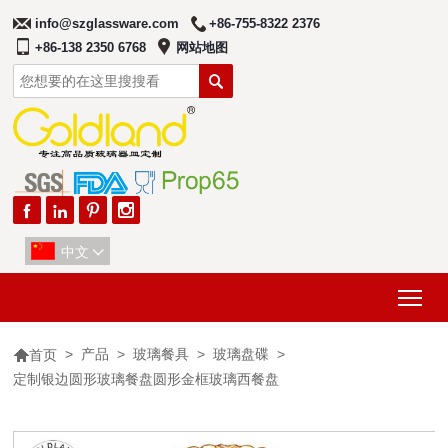
info@szglassware.com
+86-755-8322 2376
+86-138 2350 6768
网站地图





中文

Tog

>
产品
>
玻璃餐具
>
玻璃盘碟
>
首页
定制银边圆形玻璃餐盘圆形金框玻璃西餐盘